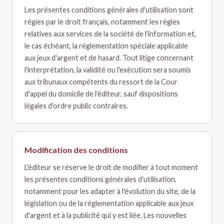
Les présentes conditions générales d'utilisation sont
régies par le droit français, notamment les règles
relatives aux services de la société de l'information et,
le cas échéant, la réglementation spéciale applicable
aux jeux d'argent et de hasard. Tout litige concernant
l'interprétation, la validité ou l'exécution sera soumis
aux tribunaux compétents du ressort de la Cour
d'appel du domicile de l'éditeur, sauf dispositions
légales d'ordre public contraires.
Modification des conditions
L'éditeur se réserve le droit de modifier à tout moment
les présentes conditions générales d'utilisation,
notamment pour les adapter à l'évolution du site, de la
législation ou de la réglementation applicable aux jeux
d'argent et à la publicité qui y est liée. Les nouvelles