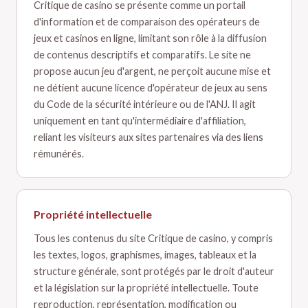
Critique de casino se présente comme un portail
d'information et de comparaison des opérateurs de
jeux et casinos en ligne, limitant son rôle à la diffusion
de contenus descriptifs et comparatifs. Le site ne
propose aucun jeu d'argent, ne perçoit aucune mise et
ne détient aucune licence d'opérateur de jeux au sens
du Code de la sécurité intérieure ou de l'ANJ. Il agit
uniquement en tant qu'intermédiaire d'affiliation,
reliant les visiteurs aux sites partenaires via des liens
rémunérés.
Propriété intellectuelle
Tous les contenus du site Critique de casino, y compris
les textes, logos, graphismes, images, tableaux et la
structure générale, sont protégés par le droit d'auteur
et la législation sur la propriété intellectuelle. Toute
reproduction, représentation, modification ou